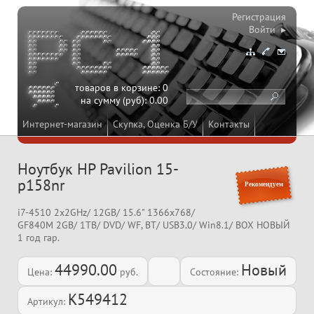
Регистрация
Войти ▸
товаров в корзине:
0
на сумму (руб):
0.00
Интернет-магазин
Скупка, Оценка Б/У
Контакты
Ноутбук HP Pavilion 15-
p158nr
Рекомендуем
i7-4510 2x2GHz/ 12GB/ 15.6" 1366x768/
GF840M 2GB/ 1TB/ DVD/ WF, BT/ USB3.0/ Win8.1/ BOX НОВЫЙ
1 год гар.
44990.00
Новый
Цена:
руб.
Состояние:
K549412
Артикул: