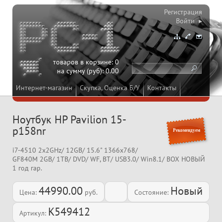
Регистрация
Войти ▸
товаров в корзине:
0
на сумму (руб):
0.00
Интернет-магазин
Скупка, Оценка Б/У
Контакты
Ноутбук HP Pavilion 15-
p158nr
Рекомендуем
i7-4510 2x2GHz/ 12GB/ 15.6" 1366x768/
GF840M 2GB/ 1TB/ DVD/ WF, BT/ USB3.0/ Win8.1/ BOX НОВЫЙ
1 год гар.
44990.00
Новый
Цена:
руб.
Состояние:
K549412
Артикул: