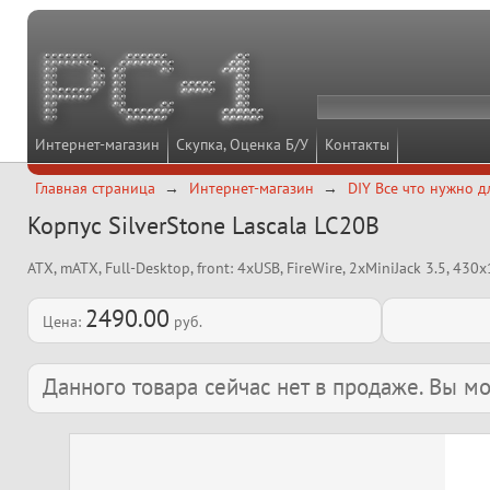
Интернет-магазин
Скупка, Оценка Б/У
Контакты
Главная страница
Интернет-магазин
DIY Все что нужно д
Корпус SilverStone Lascala LC20B
ATX, mATX, Full-Desktop, front: 4xUSB, FireWire, 2xMiniJack 3.5, 430
2490.00
Цена:
руб.
Данного товара сейчас нет в продаже. Вы 