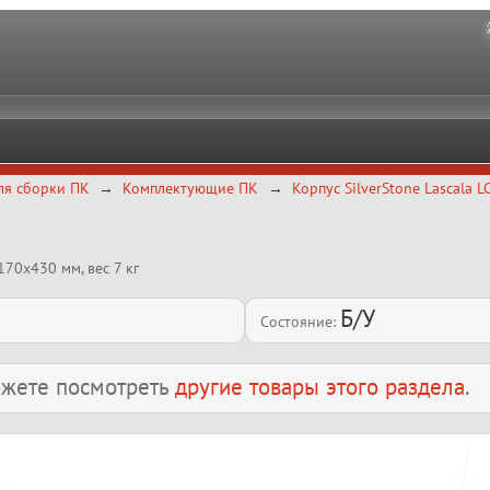
ля сборки ПК
Комплектующие ПК
Корпус SilverStone Lascala 
x170x430 мм, вес 7 кг
Б/У
Состояние:
можете посмотреть
другие товары этого раздела
.