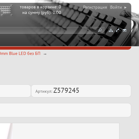
товаров в корзине:
0
Регистрация
Войти ▸
на сумму (руб):
0.00
0mm Blue LED без БП
Z579245
Артикул: