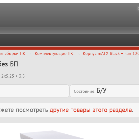
ля сборки ПК
Комплектующие ПК
Корпус mATX Black + Fan 12
без БП
 2x5.25 + 3.5
Б/У
Состояние:
можете посмотреть
другие товары этого раздела
.