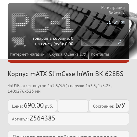
Регистрация
Войти ▸
товаров в корзине:
0
на сумму (руб):
0.00
Интернет-магазин
Скупка, Оценка Б/У
Контакты
Корпус mATX SlimCase InWin BK-628BS
4xUSB, отсек внутри 1x2.5/3.5", снаружи 1x3.5, 1x5.25,
140x276x323 мм
690.00
Б/У
Цена:
руб.
Состояние:
Z564385
Артикул: