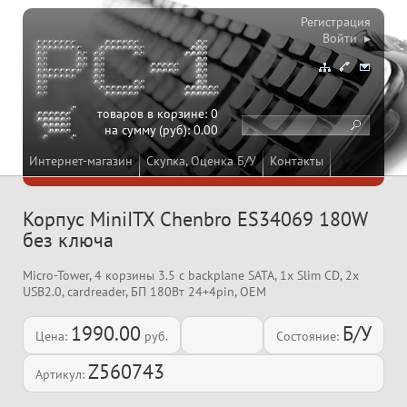
Регистрация
Войти ▸
товаров в корзине:
0
на сумму (руб):
0.00
Интернет-магазин
Скупка, Оценка Б/У
Контакты
Корпус MiniITX Chenbro ES34069 180W
без ключа
Micro-Tower, 4 корзины 3.5 c backplane SATA, 1x Slim CD, 2x
USB2.0, cardreader, БП 180Вт 24+4pin, OEM
1990.00
Б/У
Цена:
руб.
Состояние:
Z560743
Артикул: