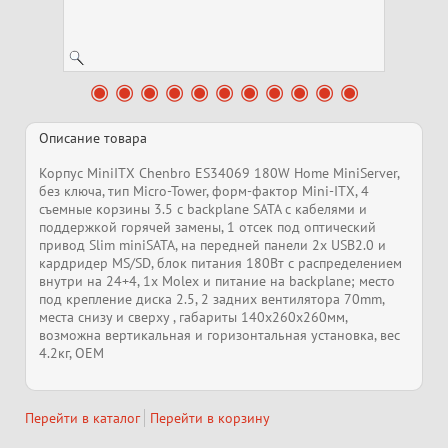
Описание товара
Корпус MiniITX Chenbro ES34069 180W Home MiniServer,
без ключа, тип Micro-Tower, форм-фактор Mini-ITX, 4
съемные корзины 3.5 с backplane SATA с кабелями и
поддержкой горячей замены, 1 отсек под оптический
привод Slim miniSATA, на передней панели 2x USB2.0 и
кардридер MS/SD, блок питания 180Вт с распределением
внутри на 24+4, 1x Molex и питание на backplane; место
под крепление диска 2.5, 2 задних вентилятора 70mm,
места снизу и сверху , габариты 140x260x260мм,
возможна вертикальная и горизонтальная установка, вес
4.2кг, ОЕМ
Перейти в каталог
Перейти в корзину