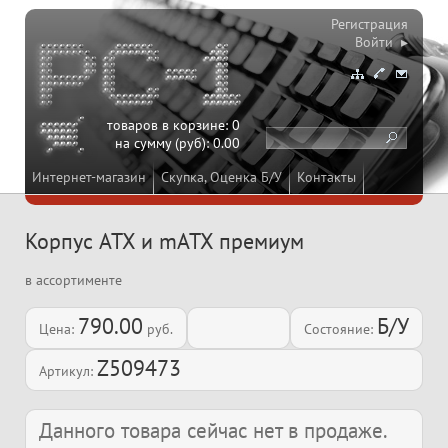
Регистрация
Войти ▸
товаров в корзине:
0
на сумму (руб):
0.00
Интернет-магазин
Скупка, Оценка Б/У
Контакты
Корпус ATX и mATX премиум
в ассортименте
790.00
Б/У
Цена:
руб.
Состояние:
Z509473
Артикул:
Данного товара сейчас нет в продаже.