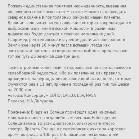
Пожалуй единственная приятная неожиданность, вызванная
появлением солнечных пятен — это возможность наблюдать
северное сияние в приполярных районах нашей планеты.
Влияние солнечных пятен, появление которых сопровождается
выбросами излучения высокой мощности в различных
диапазонах будет длиться в течение нескольких дней.
Например, рентгеновское излучение достигает поверхности
Земли уже через 10 минут после вспышки, тогда как
электроны и протоны из коронарного выброса проделывают
тот же путь до земли за два-три дня.
Такие огромные солнечные пятна, заявляют эксперты, являются
своеобразной редкостью, ибо их появление, как правило,
приходится на периоды пиков солнечной активности, которые
случаются раз в 11 лет, причем в последний раз пик пришелся
на 2000 год.
Авторы: Консорциум SOHO, LASCO, ESA, NASA
Перевод: Н.А.Липунова
Пояснение: Вчера на Солнце произошла одна из самых
мощных вспышек, когда-либо замеченных. Наблюдения
Солнца велись во всех диапазонах электромагнитного
спектра. Яркость Солнца в рентгеновских лучах за короткое
время возросла в 100 раз. В ближайшие несколько дней