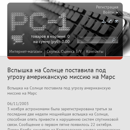
Регистрация
Войти ▸
товаров в корзине:
0
на сумму (руб):
0.00
Интернет-магазин
Скупка, Оценка Б/У
Контакты
Вспышка на Солнце поставила под
угрозу американскую миссию на Марс
Вспышка на Солнце поставила под угрозу американскую
миссию на Марс
06/11/2003
3 ноября астрономами была зарегистрирована третья за
последние две недели мощнейшая вспышка на Солнце,
способная опять привести к нарушению систем спутниковой
связи. Сообщение о первом пятне появилось 22 октября.
Ларри Комбс, синоптик из Колорадского центра космических