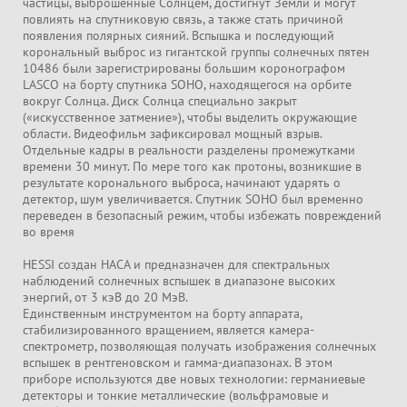
частицы, выброшенные Солнцем, достигнут Земли и могут
повлиять на спутниковую связь, а также стать причиной
появления полярных сияний. Вспышка и последующий
корональный выброс из гигантской группы солнечных пятен
10486 были зарегистрированы большим коронографом
LASCO на борту спутника SOHO, находящегося на орбите
вокруг Солнца. Диск Солнца специально закрыт
(«искусственное затмение»), чтобы выделить окружающие
области. Видеофильм зафиксировал мощный взрыв.
Отдельные кадры в реальности разделены промежутками
времени 30 минут. По мере того как протоны, возникшие в
результате коронального выброса, начинают ударять о
детектор, шум увеличивается. Спутник SOHO был временно
переведен в безопасный режим, чтобы избежать повреждений
во время
HESSI создан НАСА и предназначен для спектральных
наблюдений солнечных вспышек в диапазоне высоких
энергий, от 3 кэВ до 20 МэВ.
Единственным инструментом на борту аппарата,
стабилизированного вращением, является камера-
спектрометр, позволяющая получать изображения солнечных
вспышек в рентгеновском и гамма-диапазонах. В этом
приборе используются две новых технологии: германиевые
детекторы и тонкие металлические (вольфрамовые и