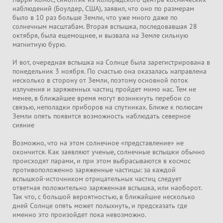
наблюдений (Боулдер, США), заявил, что оно по размерам
было в 10 раз больше Земли, что уже много даже по
солнечным масштабам. Вторая вспышка, последовавшая 28
октября, была ещемощнее, и вызвала на Земле сильную
магнитную бурю.
И вот, очередная вспышка на Солнце была зарегистрирована в
понедельник 3 ноября. По счастью она оказалась направлена
несколько в сторону от Земли, поэтому основной поток
излучения и заряженных частиц пройдет мимо нас. Тем не
менее, в ближайшее время могут возникнуть перебои со
связью, неполадки приборов на спутниках. Ближе к полюсам
Земли опять появится возможность наблюдать северное
сияние
Возможно, что на этом солнечное «представление» не
окончится. Как заявляют ученые, солнечные вспышки обычно
происходят парами, и при этом выбрасываются в космос
противоположенно заряженные частицы: за каждой
вспышкой-источником отрицательных частиц следует
ответная положительно заряженная вспышка, или наоборот.
Так что, с большой вероятностью, в ближайшие несколько
дней Солнце опять может полыхнуть, и предсказать где
именно это произойдет пока невозможно.