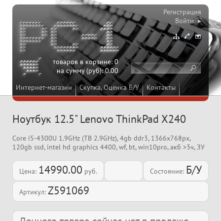
Регистрация
Войти ▸
товаров в корзине:
0
на сумму (руб):
0.00
Интернет-магазин
Скупка, Оценка Б/У
Контакты
Ноутбук 12.5" Lenovo ThinkPad X240
Core i5-4300U 1.9GHz (TB 2.9GHz), 4gb ddr3, 1366x768px,
120gb ssd, intel hd graphics 4400, wf, bt, win10pro, акб >3ч, ЗУ
14990.00
Б/У
Цена:
руб.
Состояние:
Z591069
Артикул: