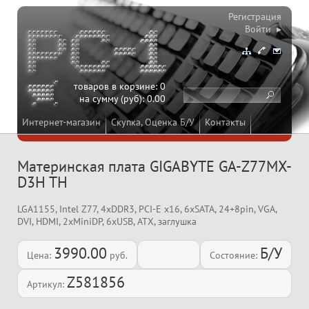
Регистрация
Войти ▸
товаров в корзине:
0
на сумму (руб):
0.00
Интернет-магазин
Скупка, Оценка Б/У
Контакты
Материнская плата GIGABYTE GA-Z77MX-
D3H TH
LGA1155, Intel Z77, 4xDDR3, PCI-E x16, 6xSATA, 24+8pin, VGA,
DVI, HDMI, 2xMiniDP, 6xUSB, ATX, заглушка
3990.00
Б/У
Цена:
руб.
Состояние:
Z581856
Артикул: