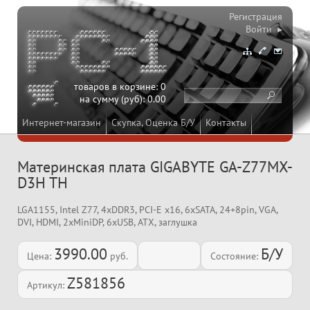
Регистрация
Войти ▸
товаров в корзине:
0
на сумму (руб):
0.00
Интернет-магазин
Скупка, Оценка Б/У
Контакты
Материнская плата GIGABYTE GA-Z77MX-
D3H TH
LGA1155, Intel Z77, 4xDDR3, PCI-E x16, 6xSATA, 24+8pin, VGA,
DVI, HDMI, 2xMiniDP, 6xUSB, ATX, заглушка
3990.00
Б/У
Цена:
руб.
Состояние:
Z581856
Артикул: