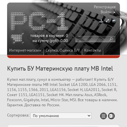
Регистрация
Войти ▸
товаров в корзине:
0
на сумму (руб):
0.00
Интернет-магазин
Скупка, Оценка Б/У
Контакты
Купить БУ Материнскую плату MB Intel
Купил мат.плату, сунул в компьютер — работает! Купить Б/У
Материнские платы MB Intel Socket LGA 1200, LGA 2066, 1151,
1156, 1155, 1366, 2011, LGA1156, Socket H, LGA2011, Socket R,
Сокет 1151, LGA1151, Socket H4. Мат.платы Asus, ASRock,
Foxconn, Gigabyte, Intel, Micro-Star, MSI. Все товары в наличии.
Гарантия. Доставка по России.
Сортировка: