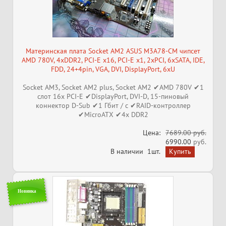
Материнская плата Socket AM2 ASUS M3A78-CM чипсет
AMD 780V, 4xDDR2, PCI-E x16, PCI-E x1, 2xPCI, 6xSATA, IDE,
FDD, 24+4pin, VGA, DVI, DisplayPort, 6xU
Socket AM3, Socket AM2 plus, Socket AM2 ✔AMD 780V ✔1
слот 16x PCI-E ✔DisplayPort, DVI-D, 15-пиновый
коннектор D-Sub ✔1 Гбит / с ✔RAID-контроллер
✔MicroATX ✔4x DDR2
Цена:
7689.00 руб.
6990.00
руб.
В наличии
1шт.
Новинка