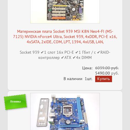
Материнская плата Socket 939 MSI K8N Neo4-FI (MS-
7125) NVIDIA nForce4 Ultra, Socket 939, 4xDDR, PCI-E x16,
4xSATA, 2xIDE, COM, LPT, 1394, 4xUSB, LAN,
Socket 939 ✔1 слот 16x PCI-E ✔1 Гбит / с ✔RAID-
контроллер ✔ATX ✔4x DIMM
Цена:
6039.00 руб.
5490.00
руб.
В наличии
1шт.
Новинка