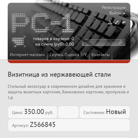
Регистрация
Войти ▸
товаров в корзине:
0
на сумму (руб):
0.00
Интернет-магазин
Скупка, Оценка Б/У
Контакты
Визитница из нержавеющей стали
Стильный аксессуар в современном дизайне для хранения и
защиты визитных карточек, банковских карточек, пропусков и
т.д
350.00
Новый
Цена:
руб.
Состояние:
Z566845
Артикул: