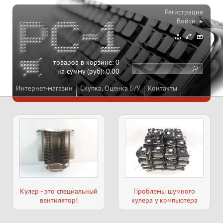
Регистрация
Войти ▸
товаров в корзине:
0
на сумму (руб):
0.00
Интернет-магазин
Скупка, Оценка Б/У
Контакты
Кулер - это специальный
Проблемы шумного
вентилятор!
кулера у компьютера