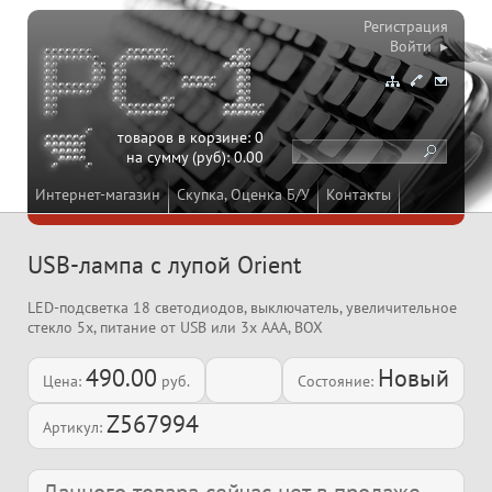
Регистрация
Войти ▸
товаров в корзине:
0
на сумму (руб):
0.00
Интернет-магазин
Скупка, Оценка Б/У
Контакты
USB-лампа с лупой Orient
LED-подсветка 18 светодиодов, выключатель, увеличительное
стекло 5x, питание от USB или 3x AAA, BOX
490.00
Новый
Цена:
руб.
Состояние:
Z567994
Артикул: