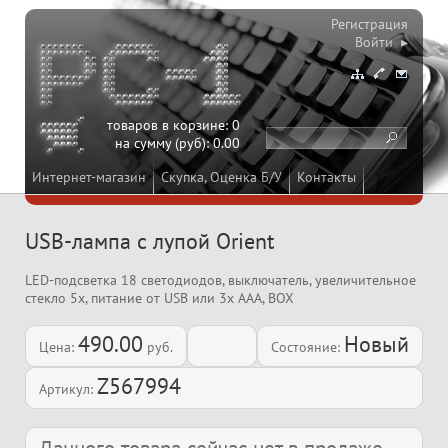
Регистрация
Войти ▸
товаров в корзине:
0
на сумму (руб):
0.00
Интернет-магазин
Скупка, Оценка Б/У
Контакты
USB-лампа с лупой Orient
LED-подсветка 18 светодиодов, выключатель, увеличительное
стекло 5x, питание от USB или 3x AAA, BOX
490.00
Новый
Цена:
руб.
Состояние:
Z567994
Артикул: