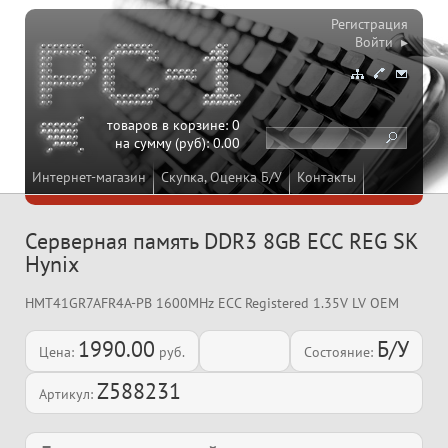
Регистрация
Войти ▸
товаров в корзине:
0
на сумму (руб):
0.00
Интернет-магазин
Скупка, Оценка Б/У
Контакты
Серверная память DDR3 8GB ECC REG SK
Hynix
HMT41GR7AFR4A-PB 1600MHz ECC Registered 1.35V LV OEM
1990.00
Б/У
Цена:
руб.
Состояние:
Z588231
Артикул: