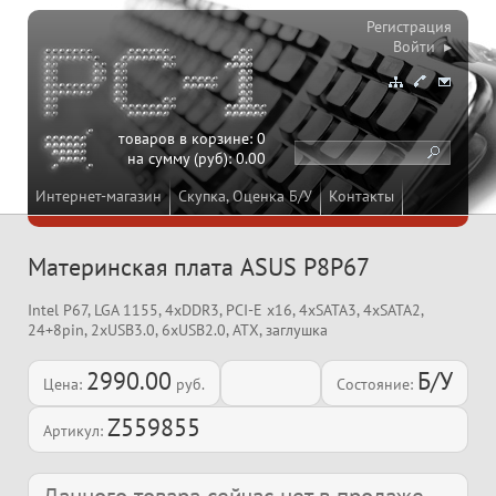
Регистрация
Войти ▸
товаров в корзине:
0
на сумму (руб):
0.00
Интернет-магазин
Скупка, Оценка Б/У
Контакты
Материнская плата ASUS P8P67
Intel P67, LGA 1155, 4xDDR3, PCI-E x16, 4xSATA3, 4xSATA2,
24+8pin, 2xUSB3.0, 6xUSB2.0, ATX, заглушка
2990.00
Б/У
Цена:
руб.
Состояние:
Z559855
Артикул: