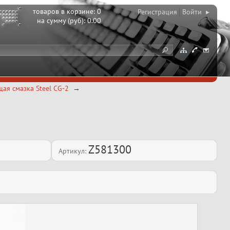
товаров в корзине:
0
Регистрация
Войти ▸
на сумму (руб):
0.00
ая смазка Steel CG-2
Z581300
Артикул: