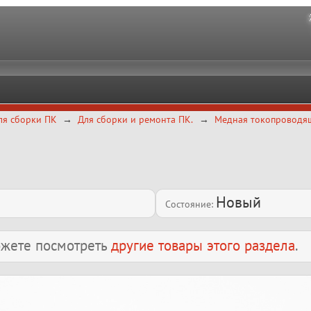
ля сборки ПК
Для сборки и ремонта ПК.
Медная токопроводящ
Новый
Состояние:
можете посмотреть
другие товары этого раздела
.