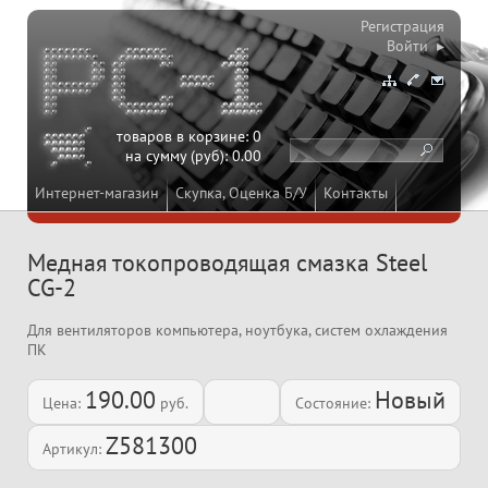
Регистрация
Войти ▸
товаров в корзине:
0
на сумму (руб):
0.00
Интернет-магазин
Скупка, Оценка Б/У
Контакты
Медная токопроводящая смазка Steel
CG-2
Для вентиляторов компьютера, ноутбука, систем охлаждения
ПК
190.00
Новый
Цена:
руб.
Состояние:
Z581300
Артикул: