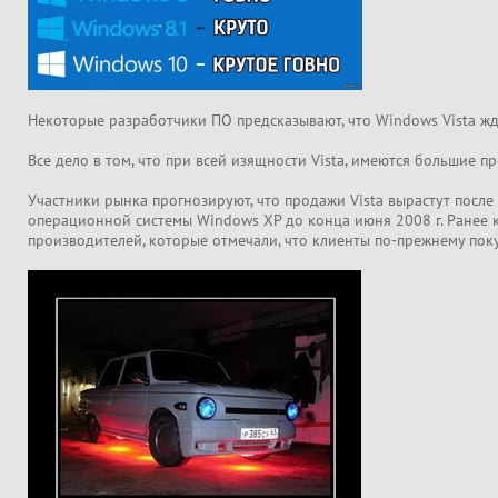
Некоторые разработчики ПО предсказывают, что Windows Vista жд
Все дело в том, что при всей изящности Vista, имеются большие 
Участники рынка прогнозируют, что продажи Vista вырастут после 
операционной системы Windows XP до конца июня 2008 г. Ранее к
производителей, которые отмечали, что клиенты по-прежнему пок