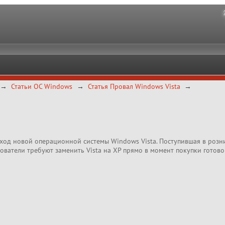
Статьи ОС Windows
Статья Провал Windows Vista
ход новой операционной системы Windows Vista. Поступившая в рознич
ователи требуют заменить Vista на XP прямо в момент покупки готово