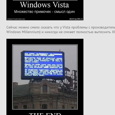
Сейчас можно смело сказать что у Vista проблемы с производите
Windows Millennium) и никогда не сможет полностью вытеснить X