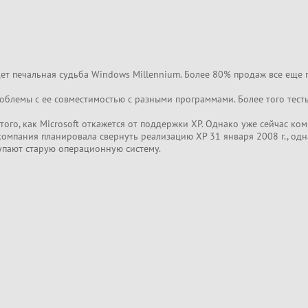
ет печальная судьба Windows Millennium. Более 80% продаж все еще 
проблемы с ее совместимостью с разными программами. Более того тес
того, как Microsoft откажется от поддержки XP. Однако уже сейчас ко
омпания планировала свернуть реализацию XP 31 января 2008 г., одн
упают старую операционную систему.