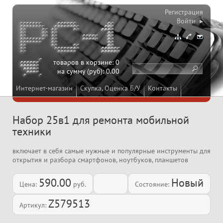
Регистрация
Войти ▸
товаров в корзине:
0
на сумму (руб):
0.00
Интернет-магазин
Скупка, Оценка Б/У
Контакты
Набор 25в1 для ремонта мобильной
техники
включает в себя самые нужные и популярные инструменты для
открытия и разбора смартфонов, ноутбуков, планшетов
590.00
Новый
Цена:
руб.
Состояние:
Z579513
Артикул: