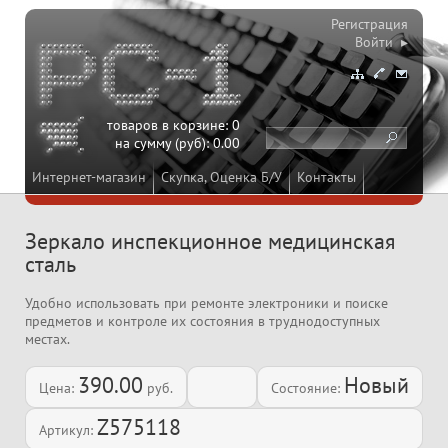
Регистрация
Войти ▸
товаров в корзине:
0
на сумму (руб):
0.00
Интернет-магазин
Скупка, Оценка Б/У
Контакты
Зеркало инспекционное медицинская
сталь
Удобно использовать при ремонте электроники и поиске
предметов и контроле их состояния в труднодоступных
местах.
390.00
Новый
Цена:
руб.
Состояние:
Z575118
Артикул: