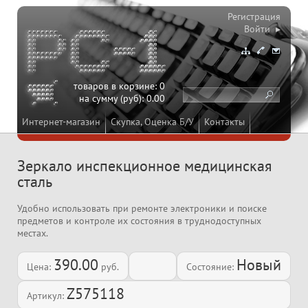
Регистрация
Войти ▸
товаров в корзине:
0
на сумму (руб):
0.00
Интернет-магазин
Скупка, Оценка Б/У
Контакты
Зеркало инспекционное медицинская
сталь
Удобно использовать при ремонте электроники и поиске
предметов и контроле их состояния в труднодоступных
местах.
390.00
Новый
Цена:
руб.
Состояние:
Z575118
Артикул: