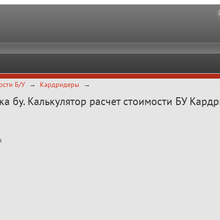
ости Б/У
Кардридеры
ка бу. Калькулятор расчет стоимости БУ Кардр
ы