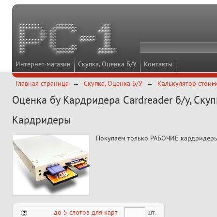
Интернет-магазин
Скупка, Оценка Б/У
Контакты
Главная страница
Скупка, Оценка Б/У
Калькулятор стоим
Оценка бу Кардридера Cardreader б/у, Скуп
Кардридеры
Покупаем только РАБОЧИЕ кардридер
шт.
до 5 слотов для карт