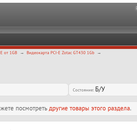
-E от 1GB
Видеокарта PCI-E Zotac GT430 1Gb
Б/У
Состояние:
можете посмотреть
другие товары этого раздела
.