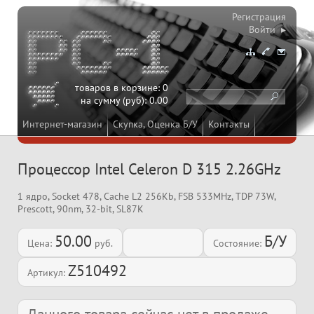
Регистрация
Войти ▸
товаров в корзине:
0
на сумму (руб):
0.00
Интернет-магазин
Скупка, Оценка Б/У
Контакты
Процессор Intel Celeron D 315 2.26GHz
1 ядро, Socket 478, Cache L2 256Kb, FSB 533MHz, TDP 73W,
Prescott, 90nm, 32-bit, SL87K
50.00
Б/У
Цена:
руб.
Состояние:
Z510492
Артикул: