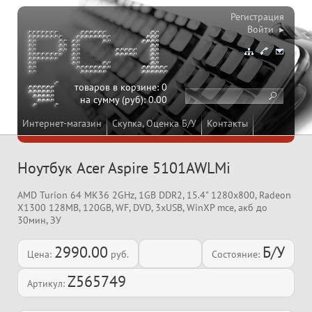
Регистрация
Войти ▸
товаров в корзине:
0
на сумму (руб):
0.00
Интернет-магазин
Скупка, Оценка Б/У
Контакты
Ноутбук Acer Aspire 5101AWLMi
AMD Turion 64 MK36 2GHz, 1GB DDR2, 15.4" 1280x800, Radeon
X1300 128MB, 120GB, WF, DVD, 3xUSB, WinXP mce, акб до
30мин, ЗУ
2990.00
Б/У
Цена:
руб.
Состояние:
Z565749
Артикул: