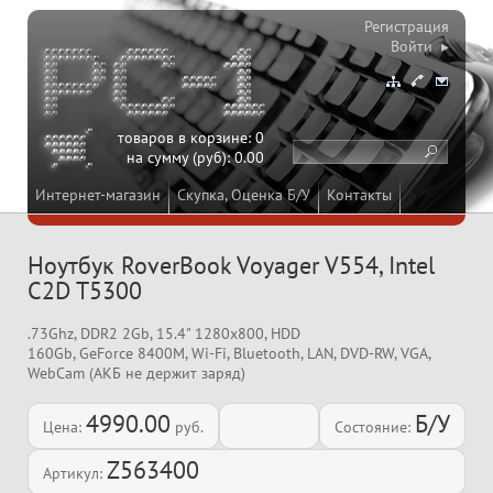
Регистрация
Войти ▸
товаров в корзине:
0
на сумму (руб):
0.00
Интернет-магазин
Скупка, Оценка Б/У
Контакты
Ноутбук RoverBook Voyager V554, Intel
C2D T5300
.73Ghz, DDR2 2Gb, 15.4" 1280x800, HDD
160Gb, GeForce 8400M, Wi-Fi, Bluetooth, LAN, DVD-RW, VGA,
WebCam (АКБ не держит заряд)
4990.00
Б/У
Цена:
руб.
Состояние:
Z563400
Артикул: