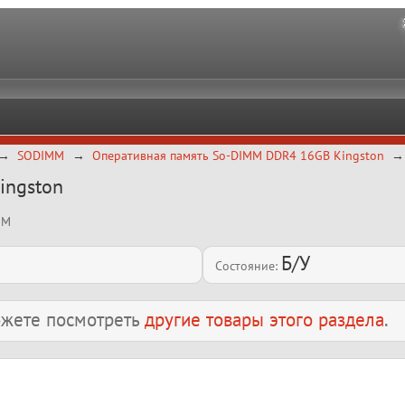
SODIMM
Оперативная память So-DIMM DDR4 16GB Kingston
ingston
EM
Б/У
Состояние:
можете посмотреть
другие товары этого раздела
.