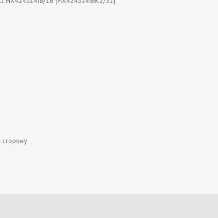
ct HX424S14IB/16 [HX424S14IBK2/32]
а сторону