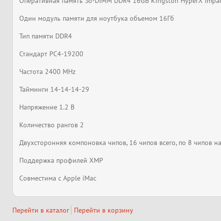
Оперативная память So-DIMM DDR4 16GB Kingston HyperX Impa
Один модуль памяти для ноутбука объемом 16Гб
Тип памяти DDR4
Стандарт PC4-19200
Частота 2400 MHz
Тайминги 14-14-14-29
Напряжение 1.2 В
Количество рангов 2
Двухсторонняя компоновка чипов, 16 чипов всего, по 8 чипов н
Поддержка профилей XMP
Совместима с Apple iMac
Перейти в каталог
Перейти в корзину