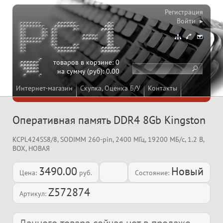
Регистрация
Войти ▸
товаров в корзине:
0
на сумму (руб):
0.00
Интернет-магазин
Скупка, Оценка Б/У
Контакты
Оперативная память DDR4 8Gb Kingston
KCPL424SS8/8, SODIMM 260-pin, 2400 МГц, 19200 МБ/с, 1.2 В,
BOX, НОВАЯ
3490.00
Новый
Цена:
руб.
Состояние:
Z572874
Артикул: