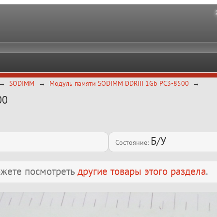
SODIMM
Модуль памяти SODIMM DDRIII 1Gb PC3-8500
00
Б/У
Состояние:
можете посмотреть
другие товары этого раздела
.