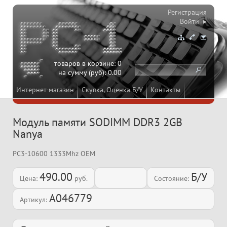
Регистрация
Войти ▸
товаров в корзине:
0
на сумму (руб):
0.00
Интернет-магазин
Скупка, Оценка Б/У
Контакты
Модуль памяти SODIMM DDR3 2GB
Nanya
PC3-10600 1333Mhz OEM
490.00
Б/У
Цена:
руб.
Состояние:
A046779
Артикул: