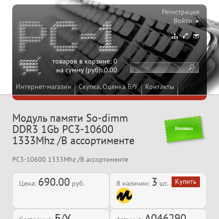
Регистрация
Войти ▸
товаров в корзине:
0
на сумму (руб):
0.00
Интернет-магазин
Скупка, Оценка Б/У
Контакты
Модуль памяти So-dimm
DDR3 1Gb PC3-10600
Новинка
1333Mhz /В ассортименте
PC3-10600 1333Mhz /В ассортименте
690.00
3
Цена:
руб.
В наличии:
шт.
Б/У
A046290