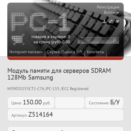
Регистрация
Войти ▸
товаров в корзине:
0
на сумму (руб):
0.00
Интернет-магазин
Скупка, Оценка Б/У
Контакты
Модуль памяти для серверов SDRAM
128Mb Samsung
M390S3253CT1-C7A /PC-133 /ECC Registered
150.00
Б/У
Цена:
руб.
Состояние:
Z514164
Артикул: