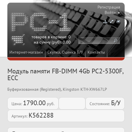
Регистрация
Войти ▸
товаров в корзине:
0
на сумму (руб):
0.00
Интернет-магазин
Скупка, Оценка Б/У
Контакты
Модуль памяти FB-DIMM 4Gb PC2-5300F,
ECC
Буферизованная (Registered), Kingston KTH-XW667LP
1790.00
Б/У
Цена:
руб.
Состояние:
K562288
Артикул: