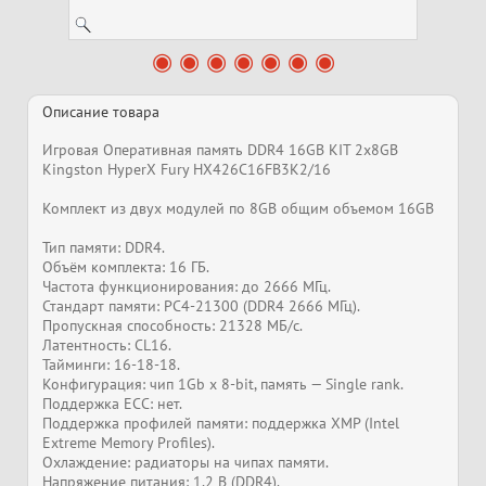
Описание товара
Игровая Оперативная память DDR4 16GB KIT 2x8GB
Kingston HyperX Fury HX426C16FB3K2/16
Комплект из двух модулей по 8GB общим объемом 16GB
Тип памяти: DDR4.
Объём комплекта: 16 ГБ.
Частота функционирования: до 2666 МГц.
Стандарт памяти: PC4-21300 (DDR4 2666 МГц).
Пропускная способность: 21328 МБ/с.
Латентность: CL16.
Тайминги: 16-18-18.
Конфигурация: чип 1Gb x 8-bit, память — Single rank.
Поддержка ECC: нет.
Поддержка профилей памяти: поддержка XMP (Intel
Extreme Memory Profiles).
Охлаждение: радиаторы на чипах памяти.
Напряжение питания: 1,2 В (DDR4).