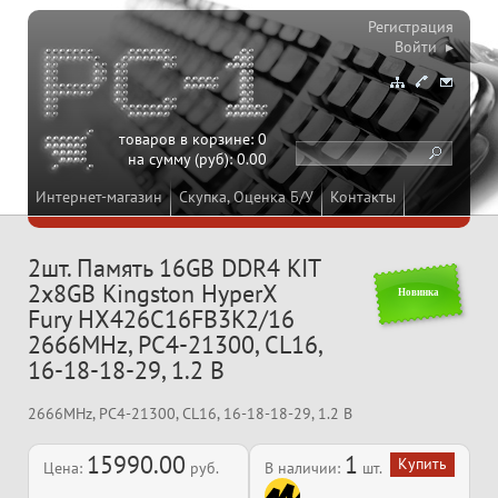
Регистрация
Войти ▸
товаров в корзине:
0
на сумму (руб):
0.00
Интернет-магазин
Скупка, Оценка Б/У
Контакты
2шт. Память 16GB DDR4 KIT
2x8GB Kingston HyperX
Новинка
Fury HX426C16FB3K2/16
2666MHz, PC4-21300, CL16,
16-18-18-29, 1.2 В
2666MHz, PC4-21300, CL16, 16-18-18-29, 1.2 В
15990.00
1
Цена:
руб.
В наличии:
шт.