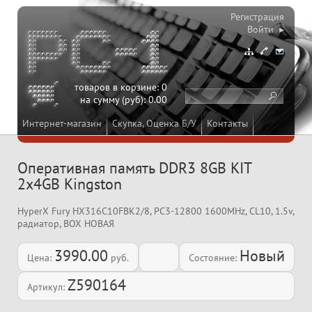
Регистрация
Войти ▸
товаров в корзине:
0
на сумму (руб):
0.00
Интернет-магазин
Скупка, Оценка Б/У
Контакты
Оперативная память DDR3 8GB KIT
2x4GB Kingston
HyperX Fury HX316C10FBK2/8, PC3-12800 1600MHz, CL10, 1.5v,
радиатор, BOX НОВАЯ
3990.00
Новый
Цена:
руб.
Состояние:
Z590164
Артикул: