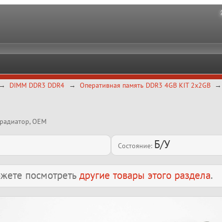
DIMM DDR3 DDR4
Оперативная память DDR3 4GB KIT 2x2GB
 радиатор, OEM
Б/У
Состояние:
можете посмотреть
другие товары этого раздела
.