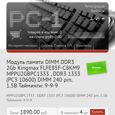
Регистрация
Войти ▸
товаров в корзине:
0
на сумму (руб):
0.00
Интернет-магазин
Скупка, Оценка Б/У
Контакты
Модуль памяти DIMM DDR3
2Gb Kingmax FLFE85F-C8KM9
Новинка
MPPU2GBPC1333 , DDR3 1333
(PC3 10600) DIMM 240 pin,
1.5В Тайминги: 9-9-9
MPPU2GBPC1333 , DDR3 1333 (PC3 10600) DIMM 240 pin, 1.5В
Тайминги: 9-9-9
1890.00
4
Цена:
руб.
В наличии:
шт.