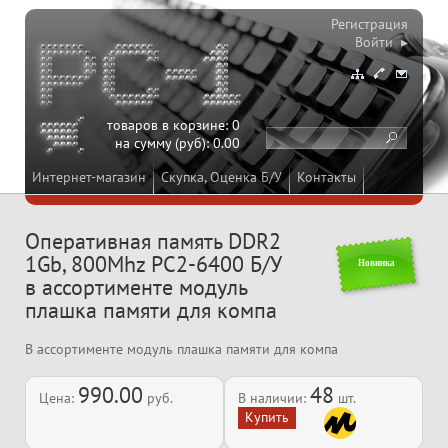
Регистрация
Войти ▸
товаров в корзине:
0
на сумму (руб):
0.00
Интернет-магазин
Скупка, Оценка Б/У
Контакты
Оперативная память DDR2
1Gb, 800Mhz PC2-6400 Б/У
Новинка
в ассортименте модуль
плашка памяти для компа
В ассортименте модуль плашка памяти для компа
990.00
48
Цена:
руб.
В наличии:
шт.