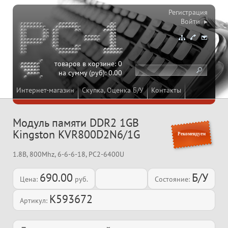
Регистрация
Войти ▸
товаров в корзине:
0
на сумму (руб):
0.00
Интернет-магазин
Скупка, Оценка Б/У
Контакты
Модуль памяти DDR2 1GB
Kingston KVR800D2N6/1G
Рекомендуем
1.8В, 800Mhz, 6-6-6-18, PC2-6400U
690.00
Б/У
Цена:
руб.
Состояние:
K593672
Артикул: