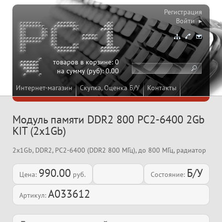
Регистрация
Войти ▸
товаров в корзине:
0
на сумму (руб):
0.00
Интернет-магазин
Скупка, Оценка Б/У
Контакты
Модуль памяти DDR2 800 PC2-6400 2Gb
KIT (2x1Gb)
2x1Gb, DDR2, PC2-6400 (DDR2 800 МГц), до 800 МГц, радиатор
990.00
Б/У
Цена:
руб.
Состояние:
A033612
Артикул: