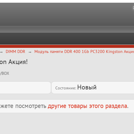
DIMM DDR
Модуль памяти DDR 400 1Gb PC3200 Kingston Акци
on Акция!
 /BOX
Новый
Состояние:
можете посмотреть
другие товары этого раздела
.