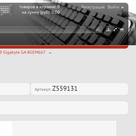
товаров в корзине:
0
Регистрация
Войти ▸
на сумму (руб):
0.00
B Gigabyte GA-8GEM667
Z559131
Артикул: