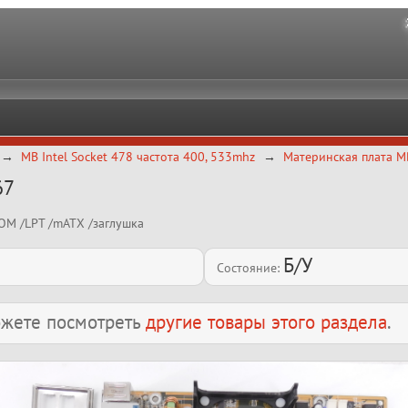
MB Intel Socket 478 частота 400, 533mhz
Материнская плата M
67
COM /LPT /mATX /заглушка
Б/У
Состояние:
можете посмотреть
другие товары этого раздела
.