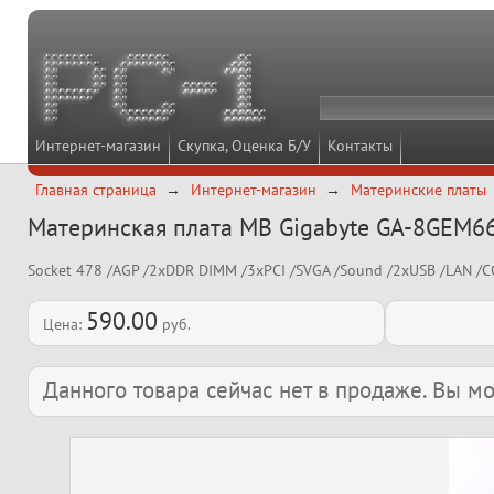
Интернет-магазин
Скупка, Оценка Б/У
Контакты
Главная страница
Интернет-магазин
Материнские платы
Материнская плата MB Gigabyte GA-8GEM6
Socket 478 /AGP /2xDDR DIMM /3xPCI /SVGA /Sound /2xUSB /LAN /
590.00
Цена:
руб.
Данного товара сейчас нет в продаже. Вы 