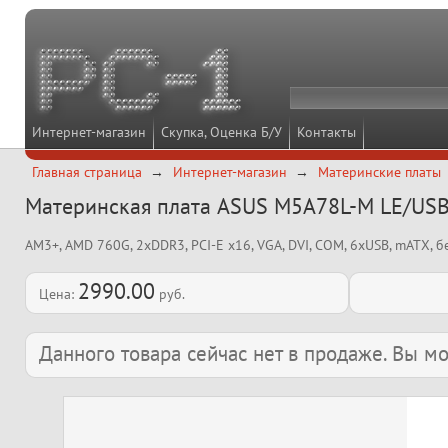
Интернет-магазин
Скупка, Оценка Б/У
Контакты
Главная страница
Интернет-магазин
Материнские платы
Материнская плата ASUS M5A78L-M LE/US
AM3+, AMD 760G, 2xDDR3, PCI-E x16, VGA, DVI, COM, 6xUSB, mATX, б
2990.00
Цена:
руб.
Данного товара сейчас нет в продаже. Вы 