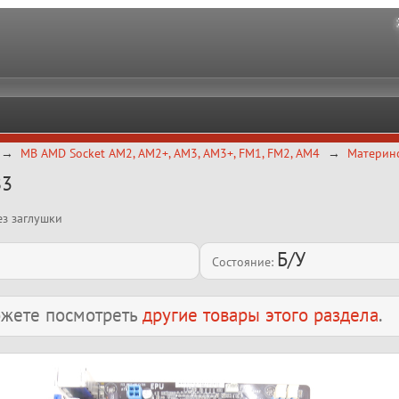
MB AMD Socket AM2, AM2+, AM3, AM3+, FM1, FM2, AM4
Материнс
B3
ез заглушки
Б/У
Состояние:
можете посмотреть
другие товары этого раздела
.