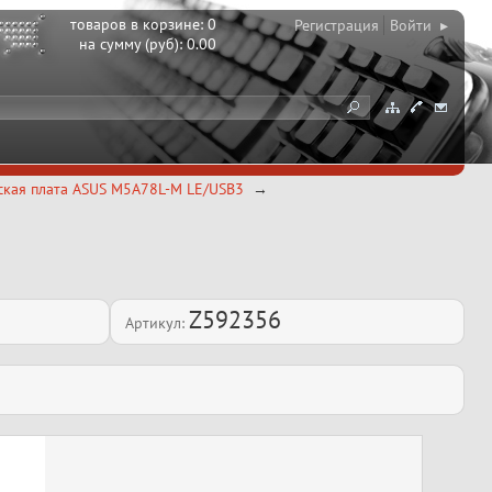
товаров в корзине:
0
Регистрация
Войти ▸
на сумму (руб):
0.00
кая плата ASUS M5A78L-M LE/USB3
Z592356
Артикул: