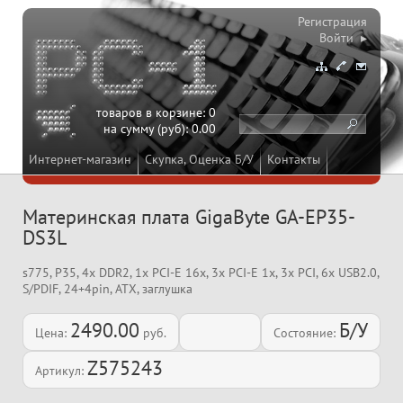
Регистрация
Войти ▸
товаров в корзине:
0
на сумму (руб):
0.00
Интернет-магазин
Скупка, Оценка Б/У
Контакты
Материнская плата GigaByte GA-EP35-
DS3L
s775, P35, 4x DDR2, 1x PCI-E 16x, 3x PCI-E 1x, 3x PCI, 6x USB2.0,
S/PDIF, 24+4pin, ATX, заглушка
2490.00
Б/У
Цена:
руб.
Состояние:
Z575243
Артикул: