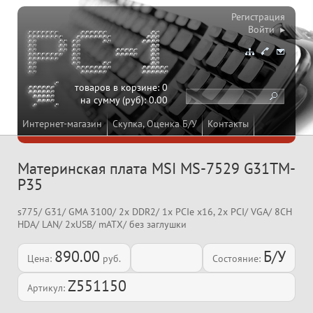
Регистрация
Войти ▸
товаров в корзине:
0
на сумму (руб):
0.00
Интернет-магазин
Скупка, Оценка Б/У
Контакты
Материнская плата MSI MS-7529 G31TM-
P35
s775/ G31/ GMA 3100/ 2x DDR2/ 1x PCIe x16, 2x PCI/ VGA/ 8CH
HDA/ LAN/ 2xUSB/ mATX/ без заглушки
890.00
Б/У
Цена:
руб.
Состояние:
Z551150
Артикул: