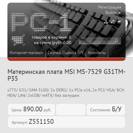
Регистрация
Войти ▸
товаров в корзине:
0
на сумму (руб):
0.00
Интернет-магазин
Скупка, Оценка Б/У
Контакты
Материнская плата MSI MS-7529 G31TM-
P35
s775/ G31/ GMA 3100/ 2x DDR2/ 1x PCIe x16, 2x PCI/ VGA/ 8CH
HDA/ LAN/ 2xUSB/ mATX/ без заглушки
890.00
Б/У
Цена:
руб.
Состояние:
Z551150
Артикул: