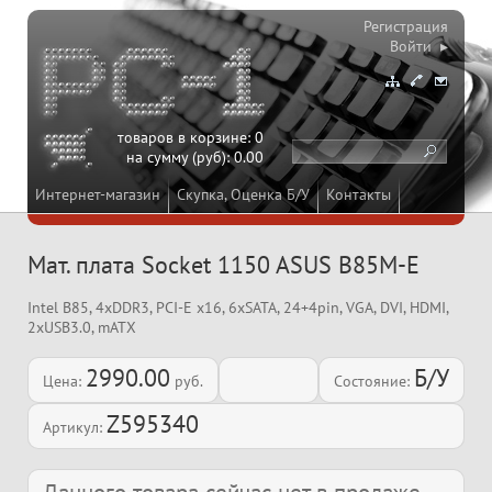
Регистрация
Войти ▸
товаров в корзине:
0
на сумму (руб):
0.00
Интернет-магазин
Скупка, Оценка Б/У
Контакты
Мат. плата Socket 1150 ASUS B85M-E
Intel B85, 4xDDR3, PCI-E x16, 6xSATA, 24+4pin, VGA, DVI, HDMI,
2xUSB3.0, mATX
2990.00
Б/У
Цена:
руб.
Состояние:
Z595340
Артикул: